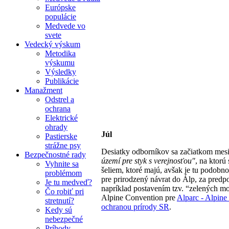
Európske
populácie
Medvede vo
svete
Vedecký výskum
Metodika
výskumu
Výsledky
Publikácie
Manažment
Odstrel a
ochrana
Elektrické
ohrady
Júl
Pastierske
strážne psy
Desiatky odborníkov sa začiatkom mes
Bezpečnostné rady
území pre styk s verejnosťou"
, na ktorú
Vyhnite sa
šeliem, ktoré majú, avšak je tu podobn
problémom
pre prirodzený návrat do Álp, za predpo
Je tu medveď?
napríklad postavením tzv. “zelených mos
Čo robiť pri
Alpine Convention pre
Alparc - Alpine
stretnutí?
ochranou prírody SR
.
Kedy sú
nebezpečné
Príhody