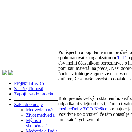
Po úspechu a popularite minuloročného p
spolupracovať s organizátorom
TLD
a 
aby mohli účastníkom porozprávať o hib
ponúkali materiál na predaj. Naši dobr
Nielen z tohto je zrejmé, že naše vzdel
dúfame, že sa naše posolstvo dostalo a
Projekt BEARS
Z našej činnosti
Zapojiť sa do projektu
Bolo pre nás veľkým sklamaním, keď s
odpadkami v tejto oblasti, nám to trval
Základné údaje
medveďmi v ZOO Košice
, kontajner j
Medvede u nás
Pozitívne bolo vidieť, že táto oblasť 
Život medveďa
prilákateľných zvierat.
Mýtus a
skutočnosť
Medvede a ľudia