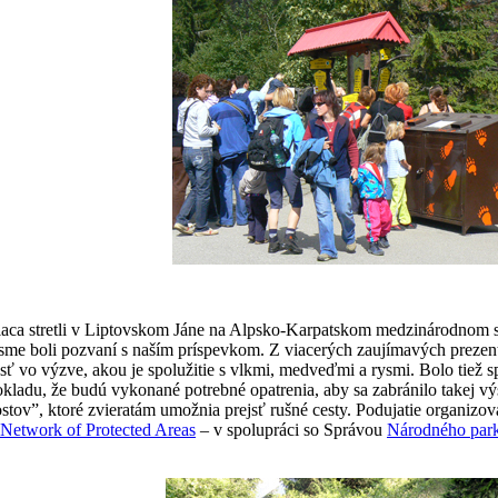
iaca stretli v Liptovskom Jáne na Alpsko-Karpatskom medzinárodnom
 sme boli pozvaní s naším príspevkom. Z viacerých zaujímavých prezentá
osť vo výzve, akou je spolužitie s vlkmi, medveďmi a rysmi. Bolo tiež
kladu, že budú vykonané potrebné opatrenia, aby sa zabránilo takej vý
tov”, ktoré zvieratám umožnia prejsť rušné cesty. Podujatie organizova
 Network of Protected Areas
– v spolupráci so Správou
Národného park