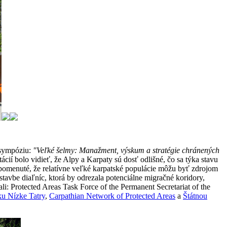
 sympóziu:
"Veľké šelmy: Manažment, výskum a stratégie chránených
cií bolo vidieť, že Alpy a Karpaty sú dosť odlišné, čo sa týka stavu
 spomenuté, že relatívne veľké karpatské populácie môžu byť zdrojom
stavbe diaľníc, ktorá by odrezala potenciálne migračné koridory,
li: Protected Areas Task Force of the Permanent Secretariat of the
u Nízke Tatry
,
Carpathian Network of Protected Areas
a
Štátnou