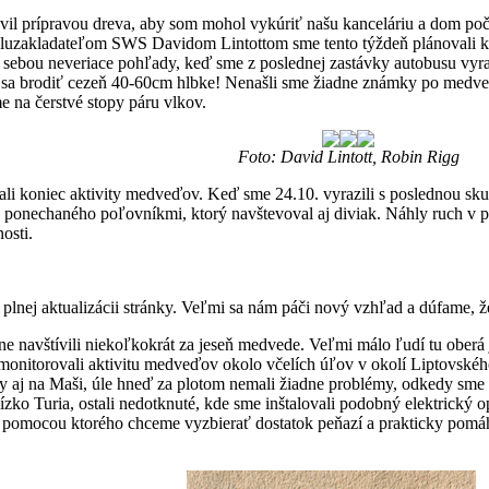
vil prípravou dreva, aby som mohol vykúriť našu kanceláriu a dom poča
poluzakladateľom SWS Davidom Lintottom sme tento týždeň plánovali k
za sebou neveriace pohľady, keď sme z poslednej zastávky autobusu vyra
e sa brodiť cezeň 40-60cm hlbke! Nenašli sme žiadne známky po medveď
me na čerstvé stopy páru vlkov.
Foto: David Lintott, Robin Rigg
li koniec aktivity medveďov. Keď sme 24.10. vyrazili s poslednou sk
, ponechaného poľovníkmi, ktorý navštevoval aj diviak. Náhly ruch v p
osti.
nej aktualizácii stránky. Veľmi sa nám páči nový vzhľad a dúfame, že
e navštívili niekoľkokrát za jeseň medvede. Veľmi málo ľudí tu oberá 
monitorovali aktivitu medveďov okolo včelích úľov v okolí Liptovsk
y aj na Maši, úle hneď za plotom nemali žiadne problémy, odkedy sme 
ízko Turia, ostali nedotknuté, kde sme inštalovali podobný elektrický
, pomocou ktorého chceme vyzbierať dostatok peňazí a prakticky pomáha