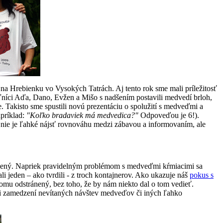
 na Hrebienku vo Vysokých Tatrách. Aj tento rok sme mali príležitosť
níci Aďa, Dano, Evžen a Mišo s nadšením postavili medvedí brloh,
. Takisto sme spustili novú prezentáciu o spolužití s medveďmi a
apríklad:
"Koľko bradaviek má medvedica?"
Odpoveďou je 6!).
i, nie je ľahké nájsť rovnováhu medzi zábavou a informovaním, ale
ánený. Napriek pravidelným problémom s medveďmi kŕmiacimi sa
ali jeden – ako tvrdili - z troch kontajnerov. Ako ukazuje náš
pokus s
tomu odstránený, bez toho, že by nám niekto dal o tom vedieť.
 pri zamedzení nevítaných návštev medveďov či iných ľahko