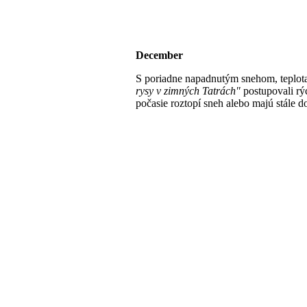
December
S poriadne napadnutým snehom, teplota
rysy v zimných Tatrách"
postupovali rý
počasie roztopí sneh alebo majú stále d