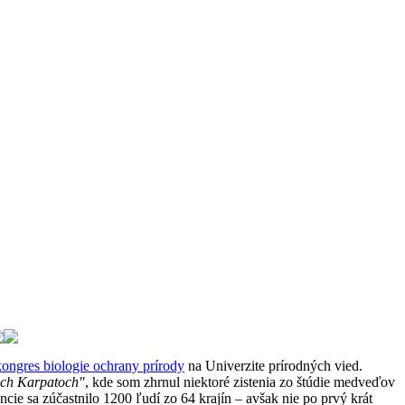
ongres biologie ochrany prírody
na Univerzite prírodných vied.
ých Karpatoch"
, kde som zhrnul niektoré zistenia zo štúdie medveďov
e sa zúčastnilo 1200 ľudí zo 64 krajín – avšak nie po prvý krát