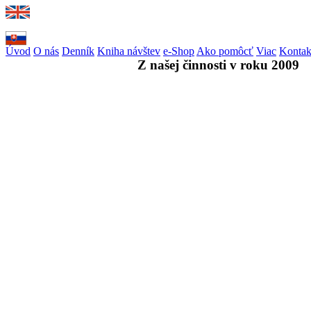
Úvod
O nás
Denník
Kniha návštev
e-Shop
Ako pomôcť
Viac
Kontak
Z našej činnosti v roku 2009