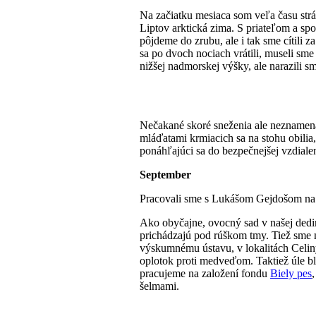
Na začiatku mesiaca som veľa času strá
Liptov arktická zima. S priateľom a s
pôjdeme do zrubu, ale i tak sme cítili 
sa po dvoch nociach vrátili, museli sm
nižšej nadmorskej výšky, ale narazili s
Nečakané skoré sneženia ale neznamena
mláďatami krmiacich sa na stohu obilia
ponáhľajúci sa do bezpečnejšej vzdialen
September
Pracovali sme s Lukášom Gejdošom na pl
Ako obyčajne, ovocný sad v našej dedin
prichádzajú pod rúškom tmy. Tiež sme 
výskumnému ústavu, v lokalitách Celin
oplotok proti medveďom. Taktiež úle bl
pracujeme na založení fondu
Biely pes
šelmami.