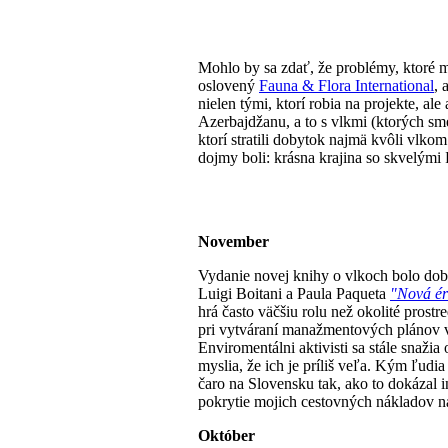
Mohlo by sa zdať, že problémy, ktoré m
oslovený
Fauna & Flora International
, 
nielen tými, ktorí robia na projekte, a
Azerbajdžanu, a to s vlkmi (ktorých sm
ktorí stratili dobytok najmä kvôli vlko
dojmy boli: krásna krajina so skvelými
November
Vydanie novej knihy o vlkoch bolo dobr
Luigi Boitani a Paula Paqueta
"Nová ér
hrá často väčšiu rolu než okolité prostr
pri vytváraní manažmentových plánov v
Enviromentálni aktivisti sa stále snaži
myslia, že ich je príliš veľa. Kým ľudi
čaro na Slovensku tak, ako to dokázal
pokrytie mojich cestovných nákladov na 
Október