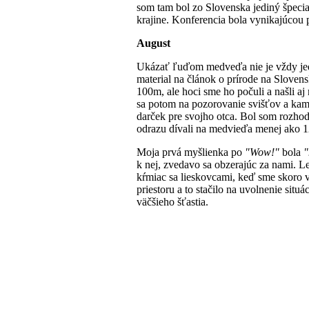
som tam bol zo Slovenska jediný špecia
krajine. Konferencia bola vynikajúcou 
August
Ukázať ľuďom medveďa nie je vždy jedno
material na článok o prírode na Slove
100m, ale hoci sme ho počuli a našli aj
sa potom na pozorovanie svišťov a kam
darček pre svojho otca. Bol som rozhod
odrazu dívali na medvieďa menej ako 
Moja prvá myšlienka po
"Wow!"
bola
"
k nej, zvedavo sa obzerajúc za nami. L
kŕmiac sa lieskovcami, keď sme skoro vo
priestoru a to stačilo na uvolnenie situ
väčšieho šťastia.