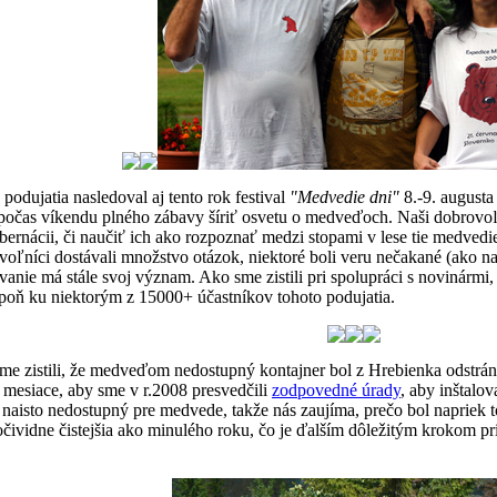
odujatia nasledoval aj tento rok festival
"Medvedie dni"
8.-9. augusta
počas víkendu plného zábavy šíriť osvetu o medveďoch. Naši dobrovoľ
ernácii, či naučiť ich ako rozpoznať medzi stopami v lese tie medvedie
ovoľníci dostávali množstvo otázok, niektoré boli veru nečakané (ako n
ávanie má stále svoj význam. Ako sme zistili pri spolupráci s novinárm
spoň ku niektorým z 15000+ účastníkov tohoto podujatia.
me zistili, že medveďom nedostupný kontajner bol z Hrebienka odstr
o mesiace, aby sme v r.2008 presvedčili
zodpovedné úrady
, aby inštalov
e naisto nedostupný pre medvede, takže nás zaujíma, prečo bol napriek 
je očividne čistejšia ako minulého roku, čo je ďalším dôležitým krokom