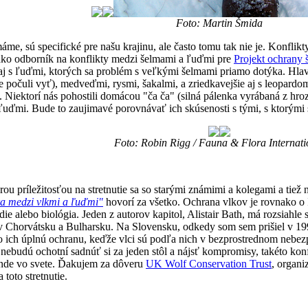
Foto: Martin Šmida
áme, sú specifické pre našu krajinu, ale často tomu tak nie je. Konf
ako odborník na konflikty medzi šelmami a ľuďmi pre
Projekt ochrany 
le aj s ľuďmi, ktorých sa problém s veľkými šelmami priamo dotýka. Hlav
e počuli vyť), medveďmi, rysmi, šakalmi, a zriedkavejšie aj s leopar
m. Niektorí nás pohostili domácou "ča ča" (silná pálenka vyrábaná z hr
 ľuďmi. Bude to zaujimavé porovnávať ich skúsenosti s tými, s ktorými
Foto: Robin Rigg / Fauna & Flora Internati
ou príležitosťou na stretnutie sa so starými známimi a kolegami a tie
a medzi vlkmi a ľuďmi"
hovorí za všetko. Ochrana vlkov je rovnako o ľ
edie alebo biológia. Jeden z autorov kapitol, Alistair Bath, má rozsiah
 Chorvátsku a Bulharsku. Na Slovensku, odkedy som sem prišiel v 199
a o ich úplnú ochranu, keďže vlci sú podľa nich v bezprostrednom nebezp
a nebudú ochotní sadnúť si za jeden stôl a nájsť kompromisy, takéto ko
 inde vo svete. Ďakujem za dôveru
UK Wolf Conservation Trust
, organi
toto stretnutie.