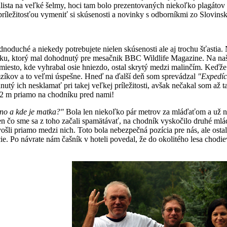
lista na veľké šelmy, hoci tam bolo prezentovaných niekoľko plagátov
príležitosťou vymeniť si skúsenosti a novinky s odborníkmi zo Slovins
duché a niekedy potrebujete nielen skúsenosti ale aj trochu šťastia. N
nsku, ktorý mal dohodnutý pre mesačnik BBC Wildlife Magazine. Na naš
 miesto, kde vyhrabal osie hniezdo, ostal skrytý medzi malinčím. Keďže 
zíkov a to veľmi úspešne. Hneď na ďalší deň som sprevádzal
"Expedíc
nutý ich nesklamať pri takej veľkej príležitosti, avšak nečakal som až
12 m priamo na chodníku pred nami!
no a kde je matka?"
Bola len niekoľko pár metrov za mláďaťom a už ne
en čo sme sa z toho začali spamätávať, na chodník vyskočilo druhé mláď
šli priamo medzi nich. Toto bola nebezpečná pozícia pre nás, ale ostal
ácie. Po návrate nám čašník v hoteli povedal, že do okolitého lesa chodi