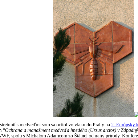
stretnutí s medveďmi som sa ocitol vo vlaku do Prahy na
2. Európsky k
om
"Ochrana a manažment medveďa hnedého (Ursus arctos) v Západn
WWF, spolu s Michalom Adamcom zo Štátnej ochrany prírody. Konferenci