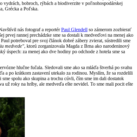
 o vydrách, bobroch, rýbách a biodiverzite v poľnohospodárskej
ka, Grécka a Poľska.
avštívil nás fotograf a reportér
Paul Glendell
so zámerom zozbierať
ej prvej rannej prechádzke sme sa dostali k medveďovi na menej ako
Paul potreboval pre svoj článok dobré zábery zvierat, sústredili sme
iu medvede"
, ktorú zorganizovala Magda z Brna ako narodeninový
 taký úspech: za menej ako dve hodiny po odchode z hotela sme sa
rvózne hlučne fučala. Sledovali sme ako sa mláďa štverhá po svahu
a a po krátkom zastavení utekalo za rodinou. Myslím, že sa rozdelili
i sme spolu ako skupina a trochu cúvli, čím sme im dali dostatok
eva už roky na hríby, ale medveďa ešte nevidel. To sme mali pocit ešte