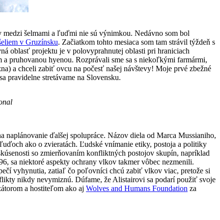
likty medzi šelmami a ľuďmi nie sú výnimkou. Nedávno som bol
šeliem v Gruzínsku
. Začiatkom tohto mesiaca som tam strávil týždeň s
ná oblasť projektu je v polovyprahnutej oblasti pri hraniciach
dom a pruhovanou hyenou. Rozprávali sme sa s niekoľkými farmármi,
ozna) a chceli zabiť ovcu na počesť našej návštevy! Moje prvé zbežné
 sa pravidelne stretávame na Slovensku.
onal
ž na naplánovanie ďalšej spolupráce. Názov diela od Marca Mussianiho,
uďoch ako o zvieratách. Ľudské vnímanie etiky, postoja a politiky
le skúsenosti so zmierňovaním konfliktných postojov skupín, napríklad
6, sa niektoré aspekty ochrany vlkov takmer vôbec nezmenili.
ečí vyhynutia, zatiaľ čo poľovníci chcú zabiť vlkov viac, pretože si
nflikty nikdy nevymiznú. Dúfame, že Alistairovi sa podarí použiť svoje
zátorom a hostiteľom ako aj
Wolves and Humans Foundation
za