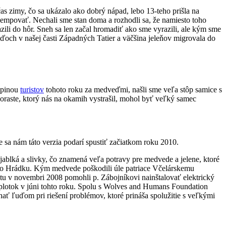
s zimy, čo sa ukázalo ako dobrý nápad, lebo 13-teho prišla na
empovať. Nechali sme stan doma a rozhodli sa, že namiesto toho
zili do hôr. Sneh sa len začal hromadiť ako sme vyrazili, ale kým sme
och v našej časti Západných Tatier a väčšina jeleňov migrovala do
upinou
turistov
tohoto roku za medveďmi, našli sme veľa stôp samice s
oraste, ktorý nás na okamih vystrašil, mohol byť veľký samec
 sa nám táto verzia podarí spustiť začiatkom roku 2010.
jablká a slivky, čo znamená veľa potravy pre medvede a jelene, ktoré
ého Hrádku. Kým medvede poškodili úle patriace Včelárskemu
tu v novembri 2008 pomohli p. Zábojníkovi nainštalovať elektrický
 oplotok v júni tohto roku. Spolu s Wolves and Humans Foundation
ť ľuďom pri riešení problémov, ktoré prináša spolužitie s veľkými