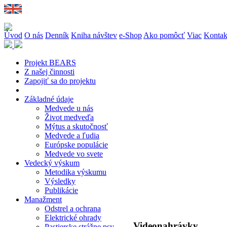
Úvod
O nás
Denník
Kniha návštev
e-Shop
Ako pomôcť
Viac
Kontak
Projekt BEARS
Z našej činnosti
Zapojiť sa do projektu
Základné údaje
Medvede u nás
Život medveďa
Mýtus a skutočnosť
Medvede a ľudia
Európske populácie
Medvede vo svete
Vedecký výskum
Metodika výskumu
Výsledky
Publikácie
Manažment
Odstrel a ochrana
Elektrické ohrady
Videonahrávky
Pastierske strážne psy