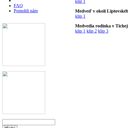
klip 1
FAQ
Pomohli nám
Medveď v okolí Liptovské
klip 1
Medvedia rodinka v Tichej
klip 1
klip 2
klip 3