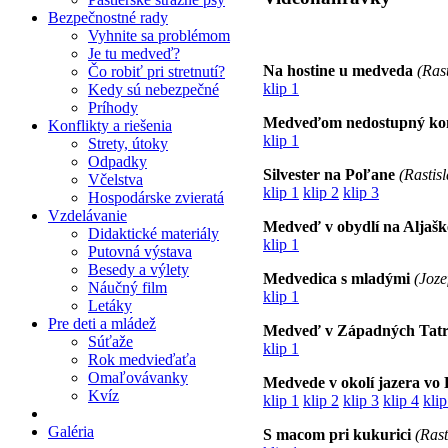
Bezpečnostné rady
Vyhnite sa problémom
Je tu medveď?
Na hostine u medveda
(Rast
Čo robiť pri stretnutí?
klip 1
Kedy sú nebezpečné
Príhody
Medveďom nedostupný kon
Konflikty a riešenia
klip 1
Strety, útoky
Odpadky
Silvester na Poľane
(Rastis
Včelstva
klip 1
klip 2
klip 3
Hospodárske zvieratá
Vzdelávanie
Medveď v obydlí na Aljašk
Didaktické materiály
klip 1
Putovná výstava
Besedy a výlety
Medvedica s mladými
(Joze
Náučný film
klip 1
Letáky
Pre deti a mládež
Medveď v Západných Tat
Súťaže
klip 1
Rok medvieďaťa
Omaľovávanky
Medvede v okolí jazera vo
Kvíz
klip 1
klip 2
klip 3
klip 4
klip
Galéria
S macom pri kukurici
(Rast