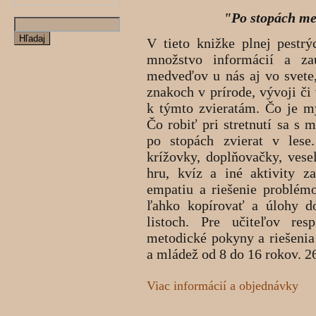
"Po stopách m
V tieto knižke plnej pestrý
množstvo informácií a za
medveďov u nás aj vo svete,
znakoch v prírode, vývoji či
k týmto zvieratám. Čo je m
Čo robiť pri stretnutí sa 
po stopách zvierat v lese.
krížovky, doplňovačky, vesel
hru, kvíz a iné aktivity z
empatiu a riešenie problém
ľahko kopírovať a úlohy d
listoch. Pre učiteľov res
metodické pokyny a riešenia 
a mládež od 8 do 16 rokov. 26
Viac informácií a objednávky