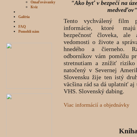
"Ako byť v bezpečí na úz
Omaľovávanky
Kvíz
medveďov
Galéria
Tento vychválený film p
FAQ
informácie, ktoré ma
Pomohli nám
bezpečnosť človeka, ale 
vedomosti o živote a sprá
hnedého a čierneho. R
odborníkov vám pomôžu pr
stretnutiam a znížiť rizik
natočený v Severnej Ameri
Slovensku žije ten istý dr
väcšina rád sa dá uplatniť a
VHS. Slovenský dabing.
Viac informácií a objednávky
Knih