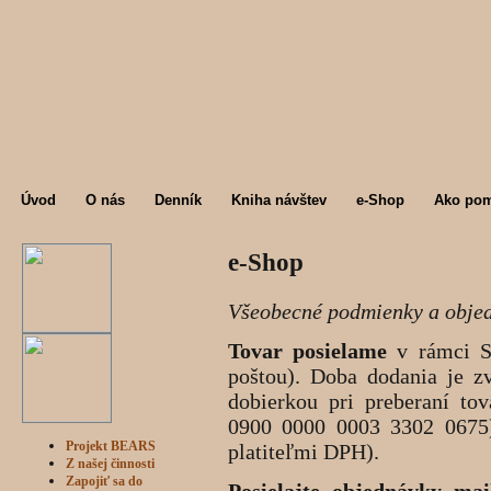
Úvod
O nás
Denník
Kniha návštev
e-Shop
Ako po
e-Shop
Všeobecné podmienky a obje
Tovar posielame
v rámci SR
poštou). Doba dodania je z
dobierkou pri preberaní t
0900 0000 0003 3302 0675)
Projekt BEARS
platiteľmi DPH).
Z našej činnosti
Zapojiť sa do