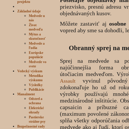
Posielajte objednávky ma
projektu
priezvisko, presnú adresu v
Základné údaje
objednávaných kusov.
Medvede u
nás
Môžete zastaviť aj
osobne
Život
vopred aby sme sa dohodli, l
medveďa
Mýtus a
skutočnosť
Medvede a
Obranný sprej na m
ľudia
Európske
populácie
Sprej na medvede sa po
Medvede vo
svete
najúčinnejšia forma ob
Vedecký výskum
útočiacim medveďom. Výr
Metodika
vyvinul pôvodný
výskumu
Assault
Výsledky
zdokonaľuje ho už od roku
Publikácie
výrobky používajú mnohé
Manažment
Odstrel a
medzinárodné inštitúcie. Ob
ochrana
capsaicin a príbuzné cap
Elektrické
ohrady
(maximum povolené zákono
Pastierske
splňa všetky odporúčania od
strážne psy
medvede ako aj ľudí, ktorí o
Bezpečnostné rady