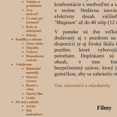
Vyhnite sa
konfrontácie s medveďmi a sk
problémom
v teréne. Nedávna inovác
Je tu
medveď?
efektívny dosah väčšie
Čo robiť pri
"Magnum"
až do 40 stôp (12 
stretnutí?
Kedy sú
V ponuke sú dve veľkos
nebezpečné
Príhody
dodávaný aj s puzdrom na
Konflikty a riešenia
dispozícii je aj široká škála
Strety, útoky
Odpadky
puzdier, ktoré vyhovu
Včelstva
potrebám. Doplnkami sú 
Hospodárske
zvieratá
obsah, v tme fosfor
Vzdelávanie
bezpečnostný uzáver, ktorý 
Didaktické
materiály
gumičkou, aby sa zabránilo st
Putovná
výstava
Viac informácií a objednávky
Besedy a
výlety
Náučný film
Letáky
Pre deti a mládež
Súťaže
Filmy
Rok
medvieďaťa