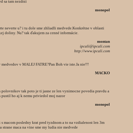
ed sa tam nezdrzi
monopol
rte neverte u? i tu dole sme zhliadli medvede.Konkrétne v oblasti
ej doliny. Nu? tak ďakujem za cenné informácie.
montan
ipcali@ipcali.com
http://www.ipcali.com
v medvedov v MALEJ FATRE?Pan Boh vie iste.Ja nie!!!
MACKO
 polovnikov tak poto je ti jasne ze len vynimocne povedia pravdu a
a pustil ho aj k nemu priviedol moj nazor
monopol
i s macom posledny krat pred tyzdnom a to na vzdialenost len 3m
na strane maca na vine sme my ludia nie medvede