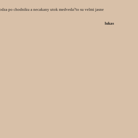
hodza po chodniku a necakany utok medveda?to su velmi jasne
lukas