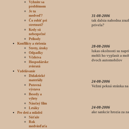
Vyhnite sa
problémom
Je tu
medveď?
31-08-2006
tak dalsia nahodna zra
Čo robiť pri
stretnutí?
privela?
Kedy sú
nebezpečné
Príhody
Konflikty a riešenia
28-08-2006
Strety, útoky
lukas okolnosti su napr
Odpadky
mohli ho vyplasit a moh
Včelstva
dvoch automobilov
Hospodárske
zvieratá
Vzdelávanie
Didaktické
materiály
24-08-2006
Putovná
Vežmi pekná stránka na
výstava
Besedy a
výlety
Náučný film
24-08-2006
Letáky
ake sankcie hrozia za z
Pre deti a mládež
Súťaže
Rok
medvieďaťa