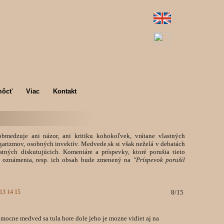
môcť
Viac
Kontakt
medzuje ani názor, ani kritiku kohokoľvek, vrátane vlastných
lgarizmov, osobných invektív. Medvede.sk si však neželá v debatách
atných diskutujúcich. Komentáre a príspevky, ktoré porušia tieto
 oznámenia, resp. ich obsah bude zmenený na
"Príspevok porušil
13
14
15
8/15
nimocne medved sa tula hore dole jeho je mozne vidiet aj na