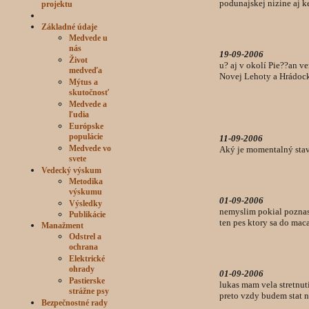
podunajskej nizine aj k
projektu
Základné údaje
Medvede u
nás
19-09-2006
Život
u? aj v okolí Pie??an ve
medveďa
Novej Lehoty a Hrádock
Mýtus a
skutočnosť
Medvede a
ľudia
Európske
populácie
11-09-2006
Medvede vo
Aký je momentalný sta
svete
Vedecký výskum
Metodika
výskumu
01-09-2006
Výsledky
nemyslim pokial poznas
Publikácie
ten pes ktory sa do mac
Manažment
Odstrel a
ochrana
Elektrické
ohrady
01-09-2006
Pastierske
lukas mam vela stretnut
strážne psy
preto vzdy budem stat 
Bezpečnostné rady