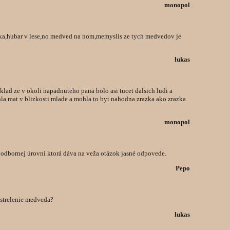
monopol
zka,hubar v lese,no medved na nom,memyslis ze tych medvedov je
lukas
iklad ze v okoli napadnuteho pana bolo asi tucet dalsich ludi a
la mat v blizkosti mlade a mohla to byt nahodna zrazka ako zrazka
monopol
 odbornej úrovni ktorá dáva na veža otázok jasné odpovede.
Pepo
astrelenie medveda?
lukas