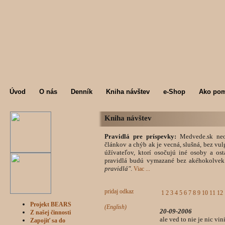
Úvod
O nás
Denník
Kniha návštev
e-Shop
Ako po
Kniha návštev
Pravidlá pre príspevky:
Medvede.sk neob
článkov a chýb ak je vecná, slušná, bez vu
úžívateľov, ktorí osočujú iné osoby a ost
pravidlá budú vymazané bez akéhokolvek
pravidlá"
.
Viac ...
pridaj odkaz
1
2
3
4
5
6
7
8
9
10
11
12
Projekt BEARS
(English)
20-09-2006
Z našej činnosti
ale ved to nie je nic vi
Zapojiť sa do